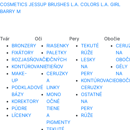
COSMETICS
JESSUP BRUSHES
L.A. COLORS
L.A. GIRL
BARRY M
Tvár
Oči
Pery
Obočie
BRONZERY
RIASENKY
TEKUTÉ
CERUZ
FIXÁTORY
PALETKY
RÚŽE
NA
ROZJASŇOVAČE
OČNÝCH
LESKY
OBOČ
KONTÚROVANIE
TIEŇOV
NA
GÉLY
MAKE-
CERUZKY
PERY
NA
UP
A
KONTÚROVACIE
OBOČ
PODKLADOVÉ
LINKY
CERUZKY
BÁZY
MONO
OSTATNÉ
KOREKTORY
OČNÉ
NA
PÚDRE
TIENE
PERY
LÍCENKY
A
RÚŽE
PIGMENTY
TEKUTÉ