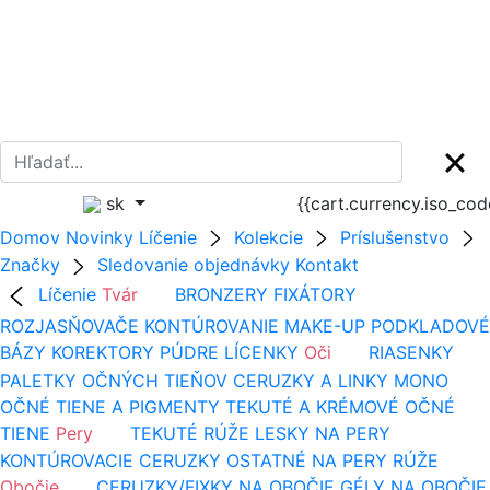
sk
{{cart.currency.iso_co
Domov
Novinky
Líčenie
Kolekcie
Príslušenstvo
Značky
Sledovanie objednávky
Kontakt
Líčenie
Tvár
BRONZERY
FIXÁTORY
ROZJASŇOVAČE
KONTÚROVANIE
MAKE-UP
PODKLADOVÉ
BÁZY
KOREKTORY
PÚDRE
LÍCENKY
Oči
RIASENKY
PALETKY OČNÝCH TIEŇOV
CERUZKY A LINKY
MONO
OČNÉ TIENE A PIGMENTY
TEKUTÉ A KRÉMOVÉ OČNÉ
TIENE
Pery
TEKUTÉ RÚŽE
LESKY NA PERY
KONTÚROVACIE CERUZKY
OSTATNÉ NA PERY
RÚŽE
Obočie
CERUZKY/FIXKY NA OBOČIE
GÉLY NA OBOČIE