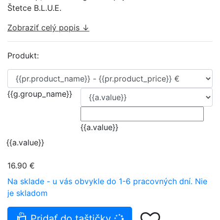
Štetce B.L.U.E.
Zobraziť celý popis ↓
Produkt:
{{g.group_name}}
{{a.value}}
{{a.value}}
16.90 €
Na sklade - u vás obvykle do 1-6 pracovných dní.
Nie
je skladom
Pridať do taštičky