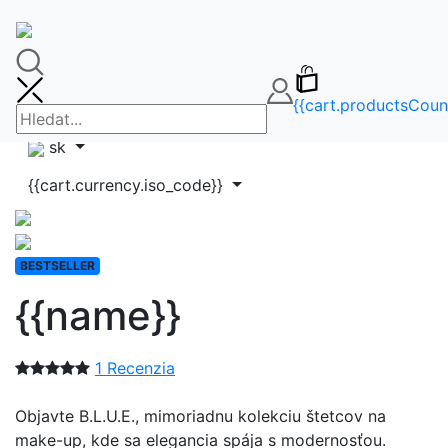
🚚DOPRAVA ZDARMA OD 65€🚚
FAQ
info@makeupbag.sk
Kontakt
{{cart.productsCoun
Instagram
sk
{{cart.currency.iso_code}}
BESTSELLER
{{name}}
1 Recenzia
Objavte B.L.U.E., mimoriadnu kolekciu štetcov na
make-up, kde sa elegancia spája s modernosťou.