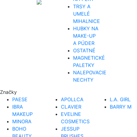
TRSY A
UMELÉ
MIHALNICE
HUBKY NA
MAKE-UP
A PÚDER
OSTATNÉ
MAGNETICKÉ
PALETKY
NALEPOVACIE
NECHTY
Značky
PAESE
APOLLCA
L.A. GIRL
IBRA
CLAVIER
BARRY M
MAKEUP
EVELINE
MINORA
COSMETICS
BOHO
JESSUP
BEAUTY
BRUSHES