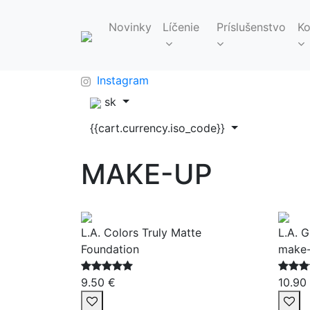
Novinky
Líčenie
Príslušenstvo
Ko
FAQ
info@makeupbag.sk
Kontakt
Instagram
sk
{{cart.currency.iso_code}}
MAKE-UP
L.A. Colors Truly Matte
L.A. 
Foundation
make
9.50 €
10.90