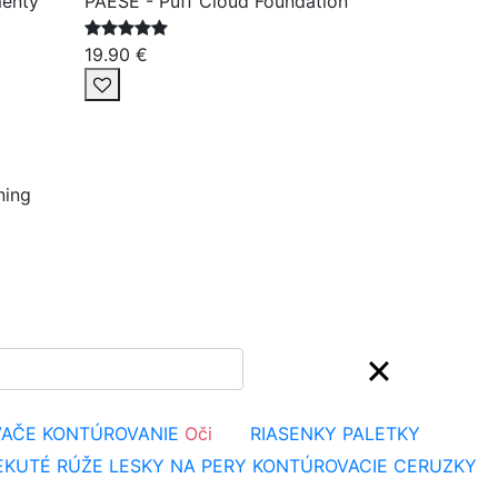
menty
PAESE - Puff Cloud Foundation
19.90 €
ning
VAČE
KONTÚROVANIE
Oči
RIASENKY
PALETKY
EKUTÉ RÚŽE
LESKY NA PERY
KONTÚROVACIE CERUZKY