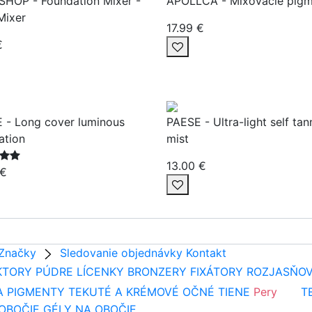
SHOP - Foundation Mixer -
APOLLCA - Mixovacie pig
Mixer
17.99 €
€
 - Long cover luminous
PAESE - Ultra-light self tan
ation
mist
13.00 €
 €
Značky
Sledovanie objednávky
Kontakt
KTORY
PÚDRE
LÍCENKY
BRONZERY
FIXÁTORY
ROZJASŇO
A PIGMENTY
TEKUTÉ A KRÉMOVÉ OČNÉ TIENE
Pery
T
 OBOČIE
GÉLY NA OBOČIE