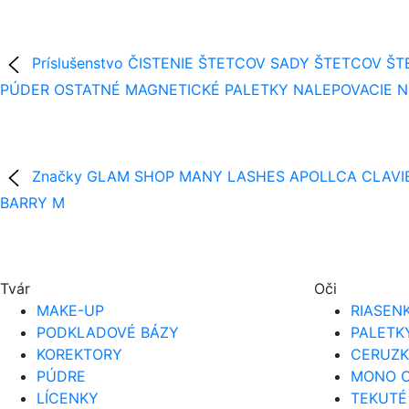
Príslušenstvo
ČISTENIE ŠTETCOV
SADY ŠTETCOV
ŠT
PÚDER
OSTATNÉ
MAGNETICKÉ PALETKY
NALEPOVACIE 
Značky
GLAM SHOP
MANY LASHES
APOLLCA
CLAVI
BARRY M
Tvár
Oči
MAKE-UP
RIASEN
PODKLADOVÉ BÁZY
PALETK
KOREKTORY
CERUZK
PÚDRE
MONO O
LÍCENKY
TEKUTÉ