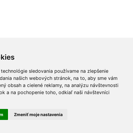
kies
L.A. GIRL
 technológie sledovania používame na zlepšenie
BARRY M
adania našich webových stránok, na to, aby sme vám
ný obsah a cielené reklamy, na analýzu návštevnosti
k a na pochopenie toho, odkiaľ naši návštevníci
am
Zmeniť moje nastavenia
uvy
Kontakt
Reklamačný poriadok