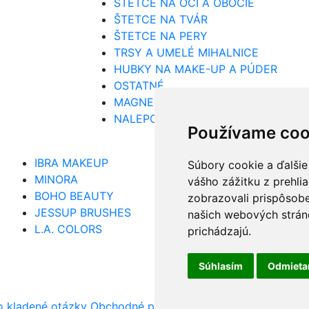
ŠTETCE NA OČI A OBOČIE
ŠTETCE NA TVÁR
ŠTETCE NA PERY
TRSY A UMELÉ MIHALNICE
HUBKY NA MAKE-UP A PÚDER
OSTATNÉ
MAGNETICKÉ PALETKY
NALEPOVACIE NECHTY
Používame coo
IBRA MAKEUP
Súbory cookie a ďalšie
MINORA
vášho zážitku z prehli
BOHO BEAUTY
zobrazovali prispôsobe
JESSUP BRUSHES
našich webových stráno
L.A. COLORS
prichádzajú.
Súhlasím
Odmiet
o kladené otázky
Obchodné podmienky
Odstúpenie od zml