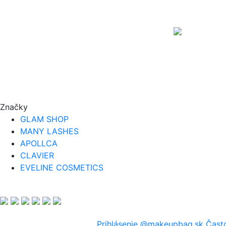
Značky
GLAM SHOP
MANY LASHES
APOLLCA
CLAVIER
EVELINE COSMETICS
Prihlásenie
@makeupbag.sk
Čast