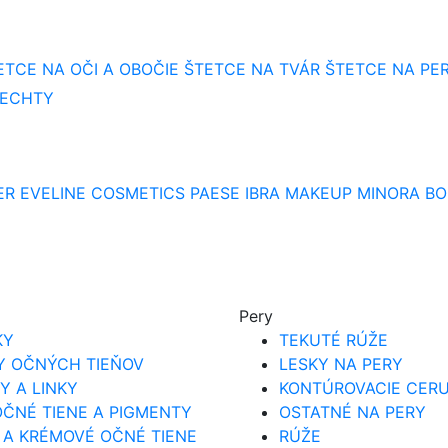
ETCE NA OČI A OBOČIE
ŠTETCE NA TVÁR
ŠTETCE NA PE
NECHTY
ER
EVELINE COSMETICS
PAESE
IBRA MAKEUP
MINORA
BO
Pery
KY
TEKUTÉ RÚŽE
Y OČNÝCH TIEŇOV
LESKY NA PERY
Y A LINKY
KONTÚROVACIE CER
ČNÉ TIENE A PIGMENTY
OSTATNÉ NA PERY
 A KRÉMOVÉ OČNÉ TIENE
RÚŽE