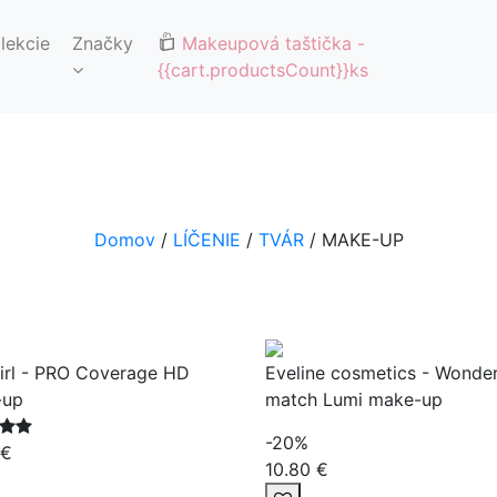
🚚DOPRAVA ZDARMA OD 65€🚚
lekcie
Značky
Makeupová taštička
-
{{cart.productsCount}}ks
Domov
/
LÍČENIE
/
TVÁR
/ MAKE-UP
Girl - PRO Coverage HD
Eveline cosmetics - Wonde
-up
match Lumi make-up
-20%
 €
10.80 €