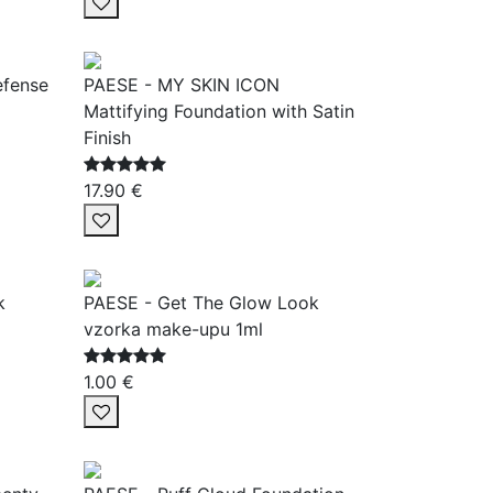
efense
PAESE - MY SKIN ICON
Mattifying Foundation with Satin
Finish
17.90 €
k
PAESE - Get The Glow Look
vzorka make-upu 1ml
1.00 €