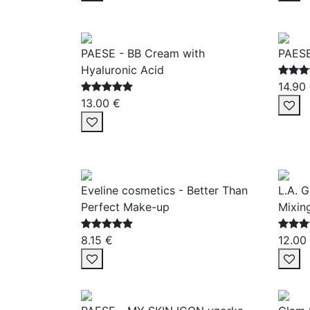
PAESE - BB Cream with
PAESE
Hyaluronic Acid
14.90
13.00 €
Eveline cosmetics - Better Than
L.A. G
Perfect Make-up
Mixin
8.15 €
12.00