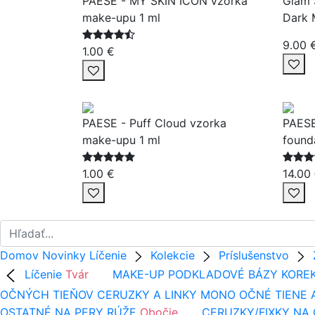
PAESE - MY SKIN ICON vzorka
Glam 
make-upu 1 ml
Dark 
9.00 
1.00 €
PAESE - Puff Cloud vzorka
PAESE
make-upu 1 ml
found
1.00 €
14.00
Domov
Novinky
Líčenie
Kolekcie
Príslušenstvo
Líčenie
Tvár
MAKE-UP
PODKLADOVÉ BÁZY
KORE
OČNÝCH TIEŇOV
CERUZKY A LINKY
MONO OČNÉ TIENE 
OSTATNÉ NA PERY
RÚŽE
Obočie
CERUZKY/FIXKY NA