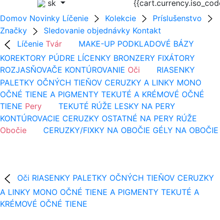
sk
{{cart.currency.iso_co
Domov
Novinky
Líčenie
Kolekcie
Príslušenstvo
Značky
Sledovanie objednávky
Kontakt
Líčenie
Tvár
MAKE-UP
PODKLADOVÉ BÁZY
KOREKTORY
PÚDRE
LÍCENKY
BRONZERY
FIXÁTORY
ROZJASŇOVAČE
KONTÚROVANIE
Oči
RIASENKY
PALETKY OČNÝCH TIEŇOV
CERUZKY A LINKY
MONO
OČNÉ TIENE A PIGMENTY
TEKUTÉ A KRÉMOVÉ OČNÉ
TIENE
Pery
TEKUTÉ RÚŽE
LESKY NA PERY
KONTÚROVACIE CERUZKY
OSTATNÉ NA PERY
RÚŽE
Obočie
CERUZKY/FIXKY NA OBOČIE
GÉLY NA OBOČIE
Oči
RIASENKY
PALETKY OČNÝCH TIEŇOV
CERUZKY
A LINKY
MONO OČNÉ TIENE A PIGMENTY
TEKUTÉ A
KRÉMOVÉ OČNÉ TIENE