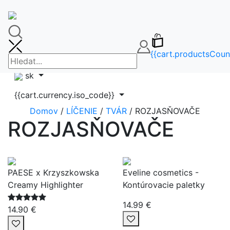
🚚DOPRAVA ZDARMA OD 65€🚚
FAQ
info@makeupbag.sk
Kontakt
{{cart.productsCoun
Instagram
sk
{{cart.currency.iso_code}}
Domov
/
LÍČENIE
/
TVÁR
/ ROZJASŇOVAČE
ROZJASŇOVAČE
PAESE x Krzyszkowska
Eveline cosmetics -
Creamy Highlighter
Kontúrovacie paletky
14.99 €
14.90 €