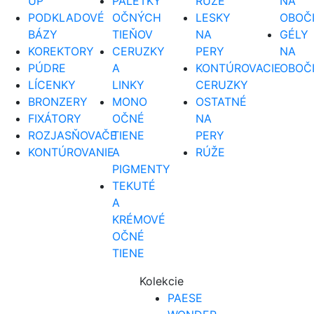
UP
PALETKY
RÚŽE
NA
PODKLADOVÉ
OČNÝCH
LESKY
OBOČ
BÁZY
TIEŇOV
NA
GÉLY
KOREKTORY
CERUZKY
PERY
NA
PÚDRE
A
KONTÚROVACIE
OBOČ
LÍCENKY
LINKY
CERUZKY
BRONZERY
MONO
OSTATNÉ
FIXÁTORY
OČNÉ
NA
ROZJASŇOVAČE
TIENE
PERY
KONTÚROVANIE
A
RÚŽE
PIGMENTY
TEKUTÉ
A
KRÉMOVÉ
OČNÉ
TIENE
Kolekcie
PAESE