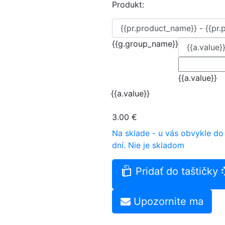
Produkt:
{{g.group_name}}
{{a.value}}
{{a.value}}
3.00 €
Na sklade - u vás obvykle do
dní.
Nie je skladom
Pridať do taštičky
Upozornite ma