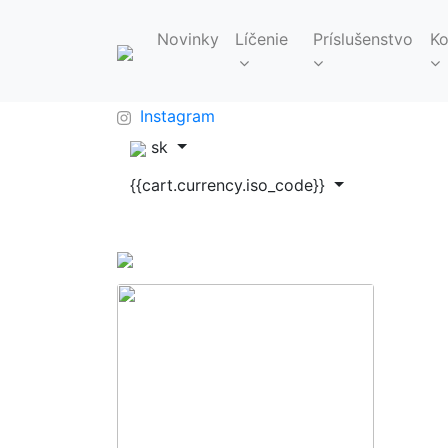
Novinky
Líčenie
Príslušenstvo
Ko
FAQ
info@makeupbag.sk
Kontakt
Instagram
sk
{{cart.currency.iso_code}}