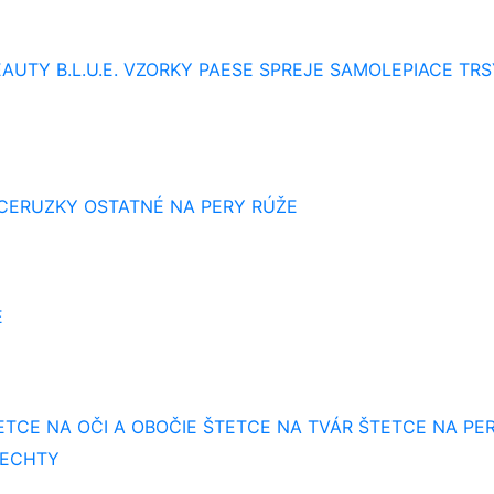
AUTY B.L.U.E.
VZORKY
PAESE SPREJE
SAMOLEPIACE TRS
 CERUZKY
OSTATNÉ NA PERY
RÚŽE
E
ETCE NA OČI A OBOČIE
ŠTETCE NA TVÁR
ŠTETCE NA PE
NECHTY