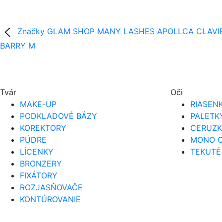
Značky
GLAM SHOP
MANY LASHES
APOLLCA
CLAVI
BARRY M
Tvár
Oči
MAKE-UP
RIASEN
PODKLADOVÉ BÁZY
PALETK
KOREKTORY
CERUZK
PÚDRE
MONO O
LÍCENKY
TEKUTÉ
BRONZERY
FIXÁTORY
ROZJASŇOVAČE
KONTÚROVANIE