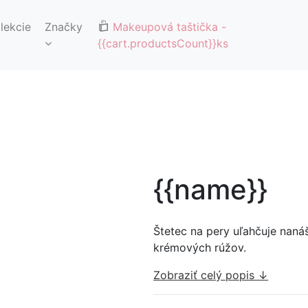
🚚DOPRAVA ZDARMA OD 65€🚚
lekcie
Značky
Makeupová taštička
-
{{cart.productsCount}}ks
{{name}}
Štetec na pery uľahčuje naná
krémových rúžov.
Zobraziť celý popis ↓