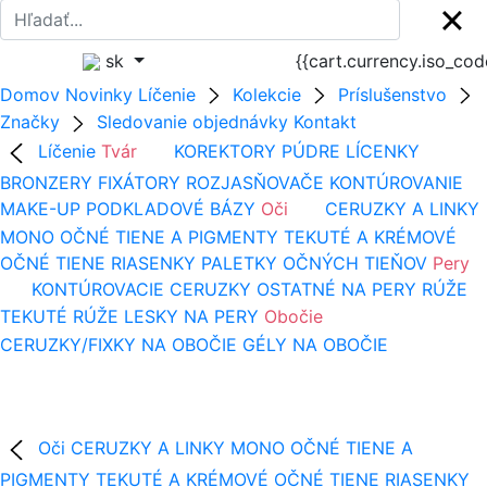
sk
{{cart.currency.iso_co
Domov
Novinky
Líčenie
Kolekcie
Príslušenstvo
Značky
Sledovanie objednávky
Kontakt
Líčenie
Tvár
KOREKTORY
PÚDRE
LÍCENKY
BRONZERY
FIXÁTORY
ROZJASŇOVAČE
KONTÚROVANIE
MAKE-UP
PODKLADOVÉ BÁZY
Oči
CERUZKY A LINKY
MONO OČNÉ TIENE A PIGMENTY
TEKUTÉ A KRÉMOVÉ
OČNÉ TIENE
RIASENKY
PALETKY OČNÝCH TIEŇOV
Pery
KONTÚROVACIE CERUZKY
OSTATNÉ NA PERY
RÚŽE
TEKUTÉ RÚŽE
LESKY NA PERY
Obočie
CERUZKY/FIXKY NA OBOČIE
GÉLY NA OBOČIE
Oči
CERUZKY A LINKY
MONO OČNÉ TIENE A
PIGMENTY
TEKUTÉ A KRÉMOVÉ OČNÉ TIENE
RIASENKY