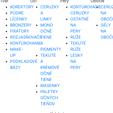
Tvár
Oči
Pery
Obočie
KOREKTORY
CERUZKY
KONTÚROVACIE
CERUZ
PÚDRE
A
CERUZKY
NA
LÍCENKY
LINKY
OSTATNÉ
OBOČ
BRONZERY
MONO
NA
GÉLY
FIXÁTORY
OČNÉ
PERY
NA
ROZJASŇOVAČE
TIENE
RÚŽE
OBOČ
KONTÚROVANIE
A
TEKUTÉ
MAKE-
PIGMENTY
RÚŽE
UP
TEKUTÉ
LESKY
PODKLADOVÉ
A
NA
BÁZY
KRÉMOVÉ
PERY
OČNÉ
TIENE
RIASENKY
PALETKY
OČNÝCH
TIEŇOV