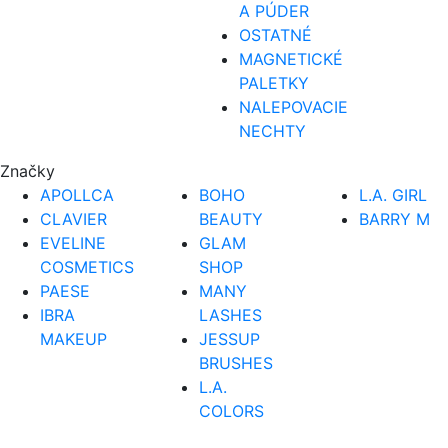
A PÚDER
OSTATNÉ
MAGNETICKÉ
PALETKY
NALEPOVACIE
NECHTY
Značky
APOLLCA
BOHO
L.A. GIRL
CLAVIER
BEAUTY
BARRY M
EVELINE
GLAM
COSMETICS
SHOP
PAESE
MANY
IBRA
LASHES
MAKEUP
JESSUP
BRUSHES
L.A.
COLORS