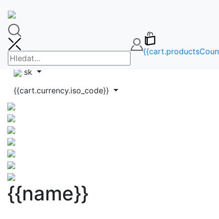
🚚DOPRAVA ZDARMA OD 65€🚚
FAQ
info@makeupbag.sk
Kontakt
{{cart.productsCoun
Instagram
sk
{{cart.currency.iso_code}}
{{name}}