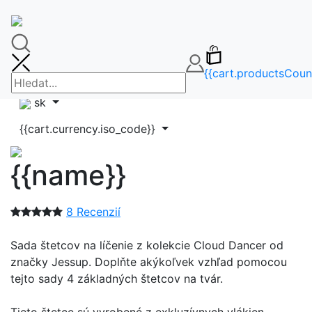
🚚DOPRAVA ZDARMA OD 65€🚚
FAQ
info@makeupbag.sk
Kontakt
{{cart.productsCoun
Instagram
sk
{{cart.currency.iso_code}}
{{name}}
8 Recenzií
Sada štetcov na líčenie z kolekcie Cloud Dancer od
značky Jessup. Doplňte akýkoľvek vzhľad pomocou
tejto sady 4 základných štetcov na tvár.