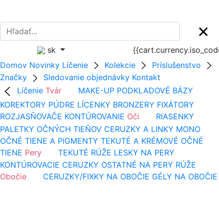
sk
{{cart.currency.iso_co
Domov
Novinky
Líčenie
Kolekcie
Príslušenstvo
Značky
Sledovanie objednávky
Kontakt
Líčenie
Tvár
MAKE-UP
PODKLADOVÉ BÁZY
KOREKTORY
PÚDRE
LÍCENKY
BRONZERY
FIXÁTORY
ROZJASŇOVAČE
KONTÚROVANIE
Oči
RIASENKY
PALETKY OČNÝCH TIEŇOV
CERUZKY A LINKY
MONO
OČNÉ TIENE A PIGMENTY
TEKUTÉ A KRÉMOVÉ OČNÉ
TIENE
Pery
TEKUTÉ RÚŽE
LESKY NA PERY
KONTÚROVACIE CERUZKY
OSTATNÉ NA PERY
RÚŽE
Obočie
CERUZKY/FIXKY NA OBOČIE
GÉLY NA OBOČIE