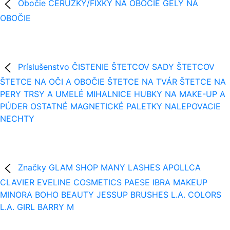
Obočie
CERUZKY/FIXKY NA OBOČIE
GÉLY NA
OBOČIE
Príslušenstvo
ČISTENIE ŠTETCOV
SADY ŠTETCOV
ŠTETCE NA OČI A OBOČIE
ŠTETCE NA TVÁR
ŠTETCE NA
PERY
TRSY A UMELÉ MIHALNICE
HUBKY NA MAKE-UP A
PÚDER
OSTATNÉ
MAGNETICKÉ PALETKY
NALEPOVACIE
NECHTY
Značky
GLAM SHOP
MANY LASHES
APOLLCA
CLAVIER
EVELINE COSMETICS
PAESE
IBRA MAKEUP
MINORA
BOHO BEAUTY
JESSUP BRUSHES
L.A. COLORS
L.A. GIRL
BARRY M