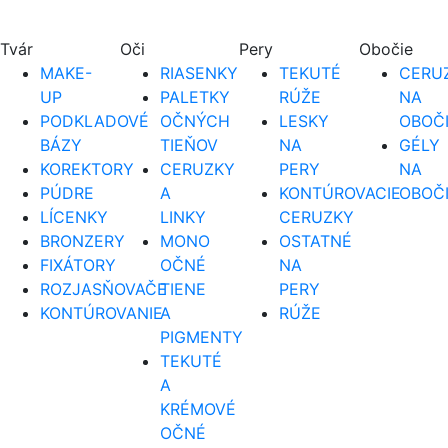
Tvár
Oči
Pery
Obočie
MAKE-
RIASENKY
TEKUTÉ
CERUZ
UP
PALETKY
RÚŽE
NA
PODKLADOVÉ
OČNÝCH
LESKY
OBOČ
BÁZY
TIEŇOV
NA
GÉLY
KOREKTORY
CERUZKY
PERY
NA
PÚDRE
A
KONTÚROVACIE
OBOČ
LÍCENKY
LINKY
CERUZKY
BRONZERY
MONO
OSTATNÉ
FIXÁTORY
OČNÉ
NA
ROZJASŇOVAČE
TIENE
PERY
KONTÚROVANIE
A
RÚŽE
PIGMENTY
TEKUTÉ
A
KRÉMOVÉ
OČNÉ