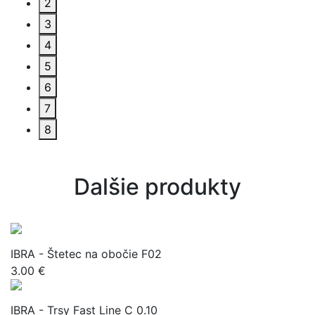
2
3
4
5
6
7
8
Dalšie produkty
IBRA - Štetec na obočie F02
3.00 €
IBRA - Trsy Fast Line C 0.10