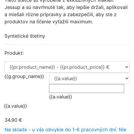
Tieto štetce sú vyrobené z exkluzívnych vlákien
Jessup a sú navrhnuté tak, aby lepšie držali, aplikovali
a miešali rôzne prípravky a zabezpečili, aby ste z
produktov na líčenie vyťažili maximum.
Syntetické štetiny
Produkt:
{{g.group_name}}
{{a.value}}
{{a.value}}
34.90 €
Na sklade - u vás obvykle do 1-6 pracovných dní.
Nie