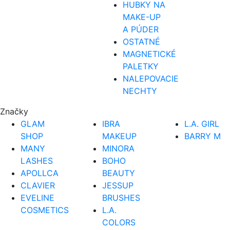
HUBKY NA
MAKE-UP
A PÚDER
OSTATNÉ
MAGNETICKÉ
PALETKY
NALEPOVACIE
NECHTY
Značky
GLAM
IBRA
L.A. GIRL
SHOP
MAKEUP
BARRY M
MANY
MINORA
LASHES
BOHO
APOLLCA
BEAUTY
CLAVIER
JESSUP
EVELINE
BRUSHES
COSMETICS
L.A.
COLORS