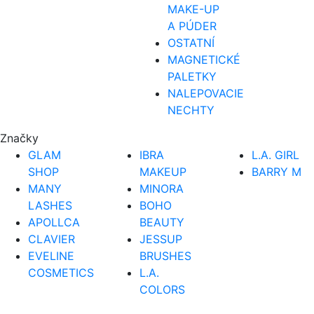
MAKE-UP
A PÚDER
OSTATNÍ
MAGNETICKÉ
PALETKY
NALEPOVACIE
NECHTY
Značky
GLAM
IBRA
L.A. GIRL
SHOP
MAKEUP
BARRY M
MANY
MINORA
LASHES
BOHO
APOLLCA
BEAUTY
CLAVIER
JESSUP
EVELINE
BRUSHES
COSMETICS
L.A.
COLORS