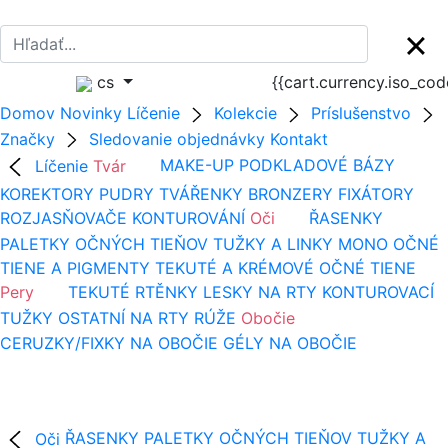
cs
{{cart.currency.iso_co
Domov
Novinky
Líčenie
Kolekcie
Príslušenstvo
Značky
Sledovanie objednávky
Kontakt
Líčenie
Tvár
MAKE-UP
PODKLADOVÉ BÁZY
KOREKTORY
PUDRY
TVÁŘENKY
BRONZERY
FIXÁTORY
ROZJASŇOVAČE
KONTUROVÁNÍ
Oči
ŘASENKY
PALETKY OČNÝCH TIEŇOV
TUŽKY A LINKY
MONO OČNÉ
TIENE A PIGMENTY
TEKUTÉ A KRÉMOVÉ OČNÉ TIENE
Pery
TEKUTÉ RTĚNKY
LESKY NA RTY
KONTUROVACÍ
TUŽKY
OSTATNÍ NA RTY
RÚŽE
Obočie
CERUZKY/FIXKY NA OBOČIE
GÉLY NA OBOČIE
Oči
ŘASENKY
PALETKY OČNÝCH TIEŇOV
TUŽKY A