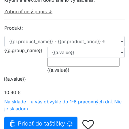
krytím a efektom dokonalého vyhladenia.
Zobraziť celý popis ↓
Produkt:
{{g.group_name}}
{{a.value}}
{{a.value}}
10.90 €
Na sklade - u vás obvykle do 1-6 pracovných dní.
Nie
je skladom
Pridať do taštičky