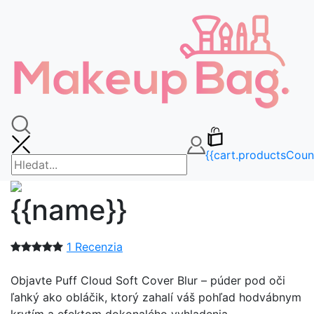
🚚DOPRAVA ZDARMA OD 65€🚚
FAQ
info@makeupbag.sk
Kontakt
Instagram
cs
{{cart.currency.iso_code}}
{{cart.productsCoun
{{name}}
1 Recenzia
Objavte Puff Cloud Soft Cover Blur – púder pod oči
ľahký ako obláčik, ktorý zahalí váš pohľad hodvábnym