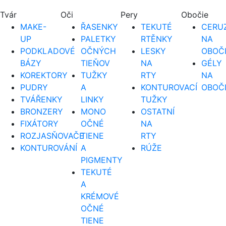
Tvár
Oči
Pery
Obočie
MAKE-
ŘASENKY
TEKUTÉ
CERUZ
UP
PALETKY
RTĚNKY
NA
PODKLADOVÉ
OČNÝCH
LESKY
OBOČ
BÁZY
TIEŇOV
NA
GÉLY
KOREKTORY
TUŽKY
RTY
NA
PUDRY
A
KONTUROVACÍ
OBOČ
TVÁŘENKY
LINKY
TUŽKY
BRONZERY
MONO
OSTATNÍ
FIXÁTORY
OČNÉ
NA
ROZJASŇOVAČE
TIENE
RTY
KONTUROVÁNÍ
A
RÚŽE
PIGMENTY
TEKUTÉ
A
KRÉMOVÉ
OČNÉ
TIENE