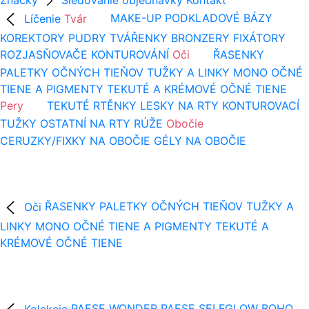
Líčenie
Tvár
MAKE-UP
PODKLADOVÉ BÁZY
KOREKTORY
PUDRY
TVÁŘENKY
BRONZERY
FIXÁTORY
ROZJASŇOVAČE
KONTUROVÁNÍ
Oči
ŘASENKY
PALETKY OČNÝCH TIEŇOV
TUŽKY A LINKY
MONO OČNÉ
TIENE A PIGMENTY
TEKUTÉ A KRÉMOVÉ OČNÉ TIENE
Pery
TEKUTÉ RTĚNKY
LESKY NA RTY
KONTUROVACÍ
TUŽKY
OSTATNÍ NA RTY
RÚŽE
Obočie
CERUZKY/FIXKY NA OBOČIE
GÉLY NA OBOČIE
Oči
ŘASENKY
PALETKY OČNÝCH TIEŇOV
TUŽKY A
LINKY
MONO OČNÉ TIENE A PIGMENTY
TEKUTÉ A
KRÉMOVÉ OČNÉ TIENE
Kolekcie
PAESE WONDER
PAESE SELFGLOW
BOHO