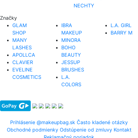
NECHTY
Značky
GLAM
IBRA
L.A. GIRL
SHOP
MAKEUP
BARRY M
MANY
MINORA
LASHES
BOHO
APOLLCA
BEAUTY
CLAVIER
JESSUP
EVELINE
BRUSHES
COSMETICS
L.A.
COLORS
Prihlásenie
@makeupbag.sk
Často kladené otázky
Obchodné podmienky
Odstúpenie od zmluvy
Kontakt
Reklamačný poriadok