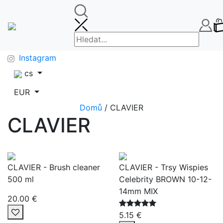
🚚DOPRAVA ZDARMA OD 65€🚚
FAQ
info@makeupbag.sk
Kontakt
Instagram
cs
EUR
Domů
/ CLAVIER
CLAVIER
CLAVIER - Brush cleaner
CLAVIER - Trsy Wispies
500 ml
Celebrity BROWN 10-12-
14mm MIX
20.00 €
5.15 €