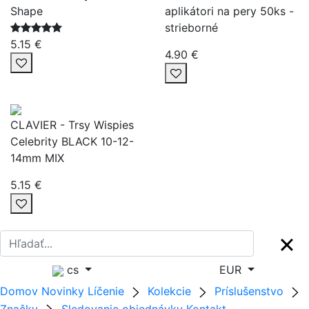
Shape
aplikátori na pery 50ks -
strieborné
5.15 €
4.90 €
CLAVIER - Trsy Wispies
Celebrity BLACK 10-12-
14mm MIX
5.15 €
cs
EUR
Domov
Novinky
Líčenie
Kolekcie
Príslušenstvo
Značky
Sledovanie objednávky
Kontakt