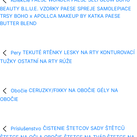
BEAUTY B.L.U.E.
VZORKY
PAESE SPREJE
SAMOLEPIACE
TRSY
BOHO x APOLLCA
MAKEUP BY KATKA
PAESE
BUTTER BLEND
Pery
TEKUTÉ RTĚNKY
LESKY NA RTY
KONTUROVACÍ
TUŽKY
OSTATNÍ NA RTY
RÚŽE
Obočie
CERUZKY/FIXKY NA OBOČIE
GÉLY NA
OBOČIE
Príslušenstvo
ČISTENIE ŠTETCOV
SADY ŠTĚTCŮ