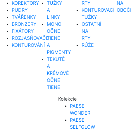
KOREKTORY
TUŽKY
RTY
NA
PUDRY
A
KONTUROVACÍ
OBOČ
TVÁŘENKY
LINKY
TUŽKY
BRONZERY
MONO
OSTATNÍ
FIXÁTORY
OČNÉ
NA
ROZJASŇOVAČE
TIENE
RTY
KONTUROVÁNÍ
A
RÚŽE
PIGMENTY
TEKUTÉ
A
KRÉMOVÉ
OČNÉ
TIENE
Kolekcie
PAESE
WONDER
PAESE
SELFGLOW