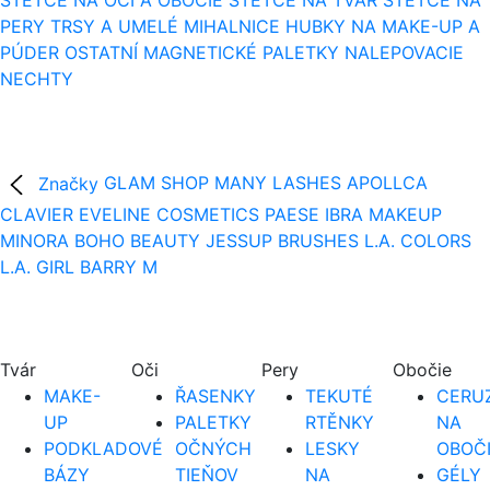
ŠTETCE NA OČI A OBOČIE
ŠTETCE NA TVÁR
ŠTETCE NA
PERY
TRSY A UMELÉ MIHALNICE
HUBKY NA MAKE-UP A
PÚDER
OSTATNÍ
MAGNETICKÉ PALETKY
NALEPOVACIE
NECHTY
Značky
GLAM SHOP
MANY LASHES
APOLLCA
CLAVIER
EVELINE COSMETICS
PAESE
IBRA MAKEUP
MINORA
BOHO BEAUTY
JESSUP BRUSHES
L.A. COLORS
L.A. GIRL
BARRY M
Tvár
Oči
Pery
Obočie
MAKE-
ŘASENKY
TEKUTÉ
CERUZ
UP
PALETKY
RTĚNKY
NA
PODKLADOVÉ
OČNÝCH
LESKY
OBOČ
BÁZY
TIEŇOV
NA
GÉLY