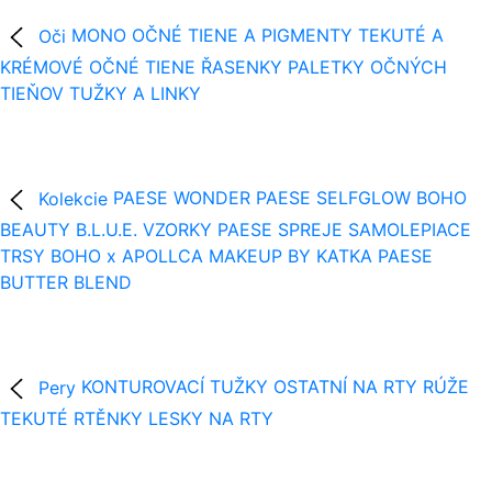
Oči
MONO OČNÉ TIENE A PIGMENTY
TEKUTÉ A
KRÉMOVÉ OČNÉ TIENE
ŘASENKY
PALETKY OČNÝCH
TIEŇOV
TUŽKY A LINKY
Kolekcie
PAESE WONDER
PAESE SELFGLOW
BOHO
BEAUTY B.L.U.E.
VZORKY
PAESE SPREJE
SAMOLEPIACE
TRSY
BOHO x APOLLCA
MAKEUP BY KATKA
PAESE
BUTTER BLEND
Pery
KONTUROVACÍ TUŽKY
OSTATNÍ NA RTY
RÚŽE
TEKUTÉ RTĚNKY
LESKY NA RTY