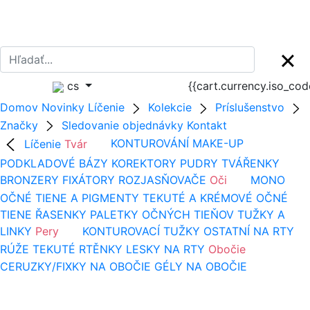
cs
{{cart.currency.iso_co
Domov
Novinky
Líčenie
Kolekcie
Príslušenstvo
Značky
Sledovanie objednávky
Kontakt
Líčenie
Tvár
KONTUROVÁNÍ
MAKE-UP
PODKLADOVÉ BÁZY
KOREKTORY
PUDRY
TVÁŘENKY
BRONZERY
FIXÁTORY
ROZJASŇOVAČE
Oči
MONO
OČNÉ TIENE A PIGMENTY
TEKUTÉ A KRÉMOVÉ OČNÉ
TIENE
ŘASENKY
PALETKY OČNÝCH TIEŇOV
TUŽKY A
LINKY
Pery
KONTUROVACÍ TUŽKY
OSTATNÍ NA RTY
RÚŽE
TEKUTÉ RTĚNKY
LESKY NA RTY
Obočie
CERUZKY/FIXKY NA OBOČIE
GÉLY NA OBOČIE