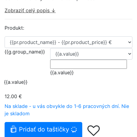
Zobraziť celý popis ↓
Produkt:
{{g.group_name}}
{{a.value}}
{{a.value}}
12.00 €
Na sklade - u vás obvykle do 1-6 pracovných dní.
Nie
je skladom
Pridať do taštičky