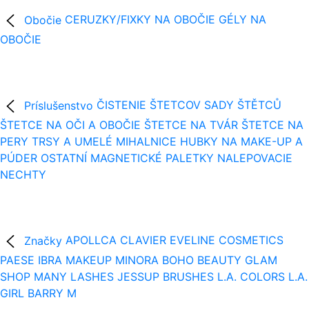
Obočie
CERUZKY/FIXKY NA OBOČIE
GÉLY NA
OBOČIE
Príslušenstvo
ČISTENIE ŠTETCOV
SADY ŠTĚTCŮ
ŠTETCE NA OČI A OBOČIE
ŠTETCE NA TVÁR
ŠTETCE NA
PERY
TRSY A UMELÉ MIHALNICE
HUBKY NA MAKE-UP A
PÚDER
OSTATNÍ
MAGNETICKÉ PALETKY
NALEPOVACIE
NECHTY
Značky
APOLLCA
CLAVIER
EVELINE COSMETICS
PAESE
IBRA MAKEUP
MINORA
BOHO BEAUTY
GLAM
SHOP
MANY LASHES
JESSUP BRUSHES
L.A. COLORS
L.A.
GIRL
BARRY M