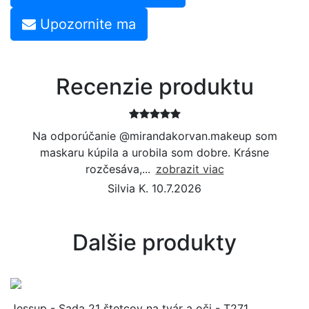
Upozornite ma
Recenzie produktu
Na odporúčanie @mirandakorvan.makeup som
maskaru kúpila a urobila som dobre. Krásne
rozčesáva,...
zobrazit viac
Silvia K. 10.7.2026
Dalšie produkty
Jessup - Sada 21 štetcov na tvár a oči - T271