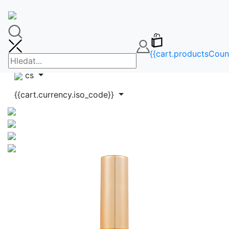
🚚DOPRAVA ZDARMA OD 65€🚚
FAQ
info@makeupbag.sk
Kontakt
{{cart.productsCoun
Instagram
cs
{{cart.currency.iso_code}}