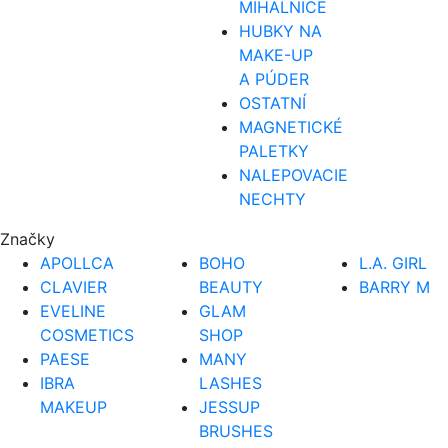
MIHALNICE
HUBKY NA
MAKE-UP
A PÚDER
OSTATNÍ
MAGNETICKÉ
PALETKY
NALEPOVACIE
NECHTY
Značky
APOLLCA
BOHO
L.A. GIRL
CLAVIER
BEAUTY
BARRY M
EVELINE
GLAM
COSMETICS
SHOP
PAESE
MANY
IBRA
LASHES
MAKEUP
JESSUP
BRUSHES