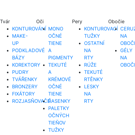
Tvár
Oči
Pery
Obočie
KONTUROVÁNÍ
MONO
KONTUROVACÍ
CERUZ
MAKE-
OČNÉ
TUŽKY
NA
UP
TIENE
OSTATNÍ
OBOČ
PODKLADOVÉ
A
NA
GÉLY
BÁZY
PIGMENTY
RTY
NA
KOREKTORY
TEKUTÉ
RÚŽE
OBOČ
PUDRY
A
TEKUTÉ
TVÁŘENKY
KRÉMOVÉ
RTĚNKY
BRONZERY
OČNÉ
LESKY
FIXÁTORY
TIENE
NA
ROZJASŇOVAČE
ŘASENKY
RTY
PALETKY
OČNÝCH
TIEŇOV
TUŽKY