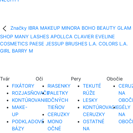
Značky
IBRA MAKEUP
MINORA
BOHO BEAUTY
GLAM
SHOP
MANY LASHES
APOLLCA
CLAVIER
EVELINE
COSMETICS
PAESE
JESSUP BRUSHES
L.A. COLORS
L.A.
GIRL
BARRY M
Tvár
Oči
Pery
Obočie
FIXÁTORY
RIASENKY
TEKUTÉ
CERUZ
ROZJASŇOVAČE
PALETKY
RÚŽE
NA
KONTÚROVANIE
OČNÝCH
LESKY
OBOČ
MAKE-
TIEŇOV
KONTÚROVACIE
GÉLY
UP
CERUZKY
CERUZKY
NA
PODKLADOVÉ
MONO
OSTATNÉ
OBOČ
BÁZY
OČNÉ
NA